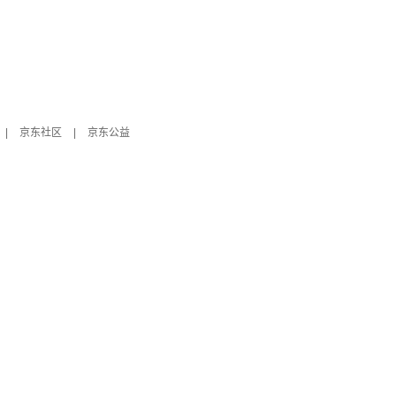
|
京东社区
|
京东公益