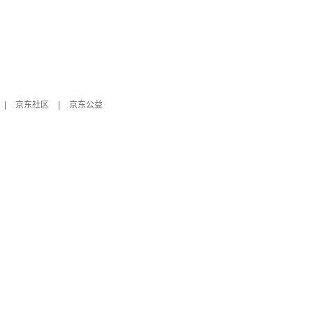
|
京东社区
|
京东公益