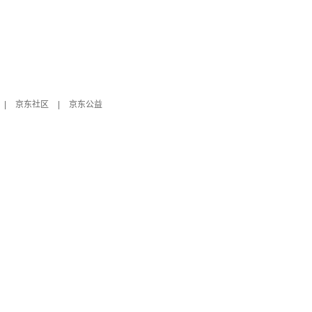
|
京东社区
|
京东公益