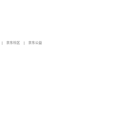
|
京东社区
|
京东公益