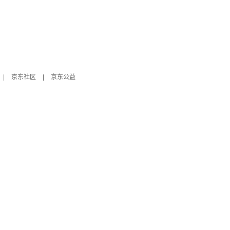
|
京东社区
|
京东公益