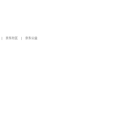
|
京东社区
|
京东公益