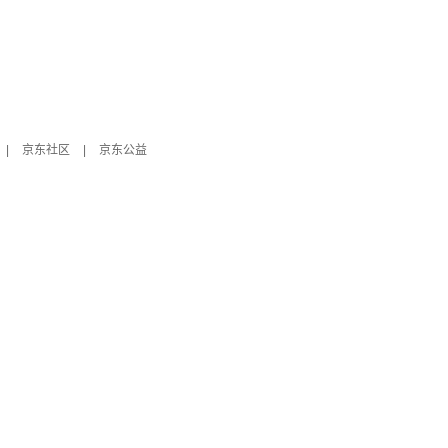
|
京东社区
|
京东公益