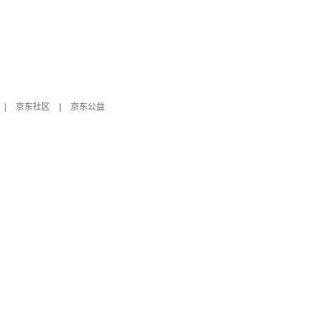
|
京东社区
|
京东公益