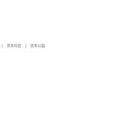
|
京东社区
|
京东公益