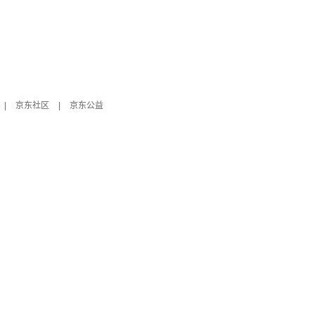
|
京东社区
|
京东公益