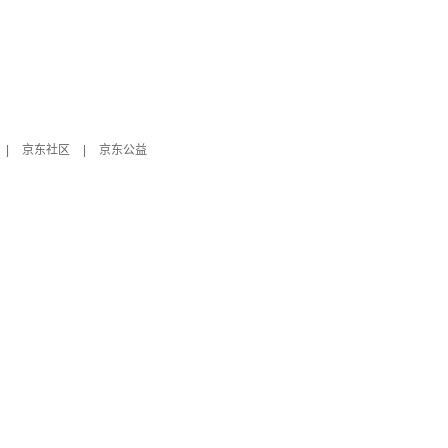
|
京东社区
|
京东公益