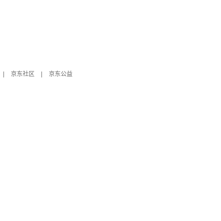
|
京东社区
|
京东公益