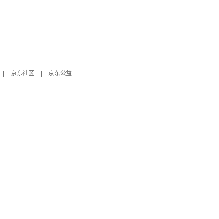
|
京东社区
|
京东公益