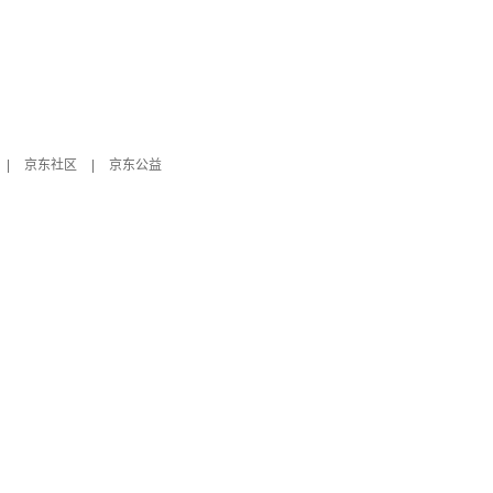
|
京东社区
|
京东公益