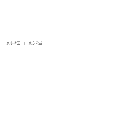
|
京东社区
|
京东公益