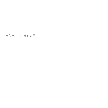
|
京东社区
|
京东公益