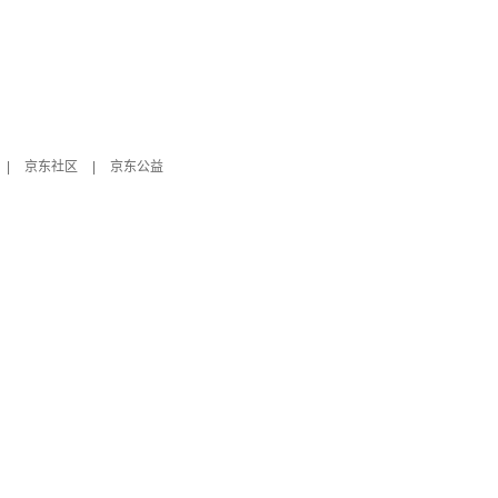
|
京东社区
|
京东公益