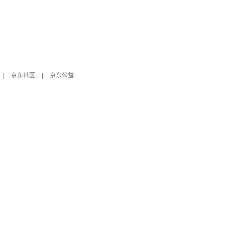
|
京东社区
|
京东公益