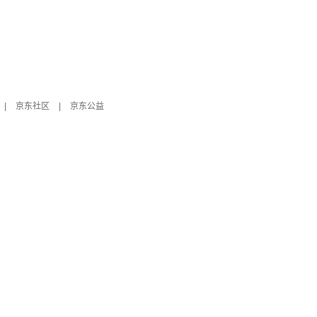
|
京东社区
|
京东公益