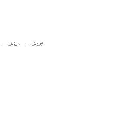
|
京东社区
|
京东公益