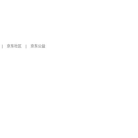
|
京东社区
|
京东公益