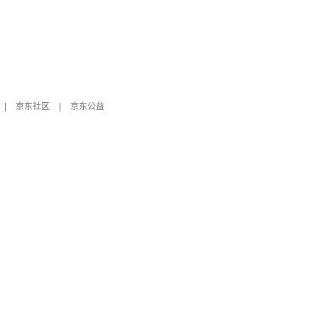
|
京东社区
|
京东公益